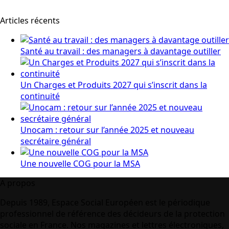
Articles récents
Santé au travail : des managers à davantage outiller
Un Charges et Produits 2027 qui s’inscrit dans la
continuité
Unocam : retour sur l’année 2025 et nouveau
secrétaire général
Une nouvelle COG pour la MSA
A propos
Depuis 1989, Espace Social Européen est le périodique
professionnel de référence des décideurs de la protection
sociale en France. Nos magazines et lettres électroniques,