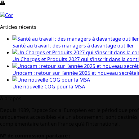
Articles récents
Santé au travail : des managers à davantage outiller
Un Charges et Produits 2027 qui s’inscrit dans la cont
Unocam : retour sur l’année 2025 et nouveau secrétai
Une nouvelle COG pour la MSA
A propos
Depuis 1989, Espace Social Européen est le périodique prof
uniquement accessibles via un abonnement, sont destinés à
complémentaire tant en France qu’à l’international.
N° de commission paritaire :