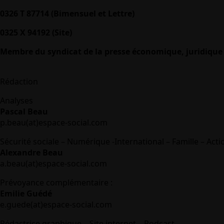
0326 T 87714 (Bimensuel et Lettre)
0325 X 94192 (Site)
Membre du syndicat de la presse économique, juridique 
Rédaction
Analyses
Pascal Beau
p.beau(at)espace-social.com
Sécurité sociale – Numérique -International – Famille – Acti
Alexandre Beau
a.beau(at)espace-social.com
Prévoyance complémentaire :
Emilie Guédé
e.guede(at)espace-social.com
Rédactrice graphique – Site internet – Podcast