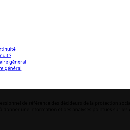
inuité
re général
essionnel de référence des décideurs de la protection socia
 donner une information et des analyses pointues sur les q