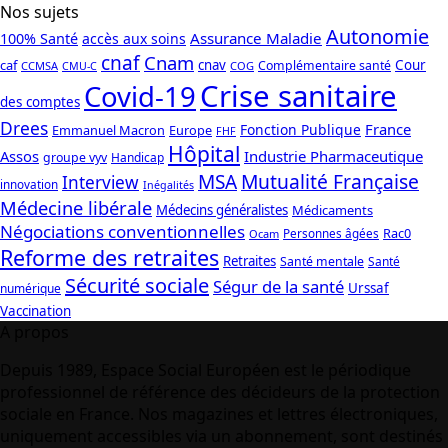
Nos sujets
Autonomie
Assurance Maladie
100% Santé
accès aux soins
cnaf
Cnam
caf
cnav
Cour
Complémentaire santé
CCMSA
COG
CMU-C
Crise sanitaire
Covid-19
des comptes
Drees
France
Fonction Publique
Emmanuel Macron
Europe
FHF
Hôpital
Assos
Industrie Pharmaceutique
groupe vyv
Handicap
Mutualité Française
MSA
Interview
innovation
Inégalités
Médecine libérale
Médecins généralistes
Médicaments
Négociations conventionnelles
Rac0
Personnes âgées
Ocam
Reforme des retraites
Retraites
Santé mentale
Santé
Sécurité sociale
Ségur de la santé
Urssaf
numérique
Vaccination
A propos
Depuis 1989, Espace Social Européen est le périodique
professionnel de référence des décideurs de la protection
sociale en France. Nos magazines et lettres électroniques,
uniquement accessibles via un abonnement, sont destinés