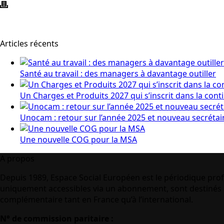
Articles récents
Santé au travail : des managers à davantage outiller
Un Charges et Produits 2027 qui s’inscrit dans la cont
Unocam : retour sur l’année 2025 et nouveau secrétai
Une nouvelle COG pour la MSA
A propos
Depuis 1989, Espace Social Européen est le périodique prof
uniquement accessibles via un abonnement, sont destinés à
complémentaire tant en France qu’à l’international.
N° de commission paritaire :