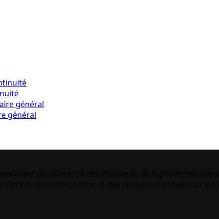
inuité
re général
essionnel de référence des décideurs de la protection socia
 donner une information et des analyses pointues sur les q