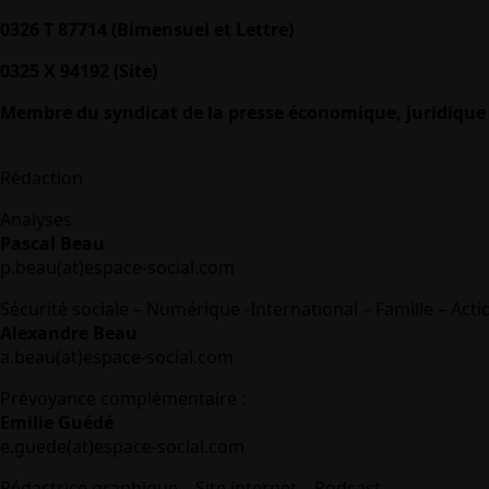
0326 T 87714 (Bimensuel et Lettre)
0325 X 94192 (Site)
Membre du syndicat de la presse économique, juridique 
Rédaction
Analyses
Pascal Beau
p.beau(at)espace-social.com
Sécurité sociale – Numérique -International – Famille – Acti
Alexandre Beau
a.beau(at)espace-social.com
Prévoyance complémentaire :
Emilie Guédé
e.guede(at)espace-social.com
Rédactrice graphique – Site internet – Podcast