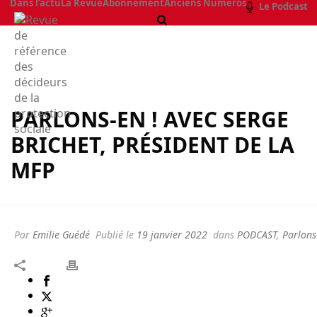
Dans l’actu
La Revue
Abonnement
Anciens Numéros
Le Podcast
PARLONS-EN ! AVEC SERGE
BRICHET, PRÉSIDENT DE LA
MFP
Par
Emilie Guédé
Publié le
19 janvier 2022
dans
PODCAST
,
Parlons