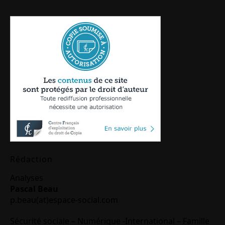
Rédaction
Analyses
Pascal Beau
p.beau(at)espace-social.com
Sécurité sociale – Numérique -International – Famille