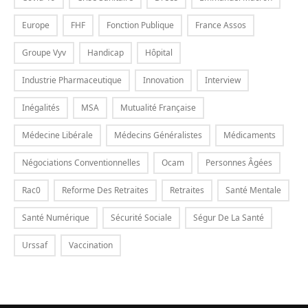
Europe
FHF
Fonction Publique
France Assos
Groupe Vyv
Handicap
Hôpital
Industrie Pharmaceutique
Innovation
Interview
Inégalités
MSA
Mutualité Française
Médecine Libérale
Médecins Généralistes
Médicaments
Négociations Conventionnelles
Ocam
Personnes Âgées
Rac0
Reforme Des Retraites
Retraites
Santé Mentale
Santé Numérique
Sécurité Sociale
Ségur De La Santé
Urssaf
Vaccination