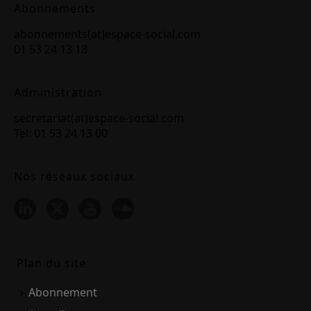
Abonnements
abonnements(at)espace-social.com
01 53 24 13 18
Administration
secretariat(at)espace-social.com
Tel: 01 53 24 13 00
Nos réseaux sociaux
Plan du site
Abonnement