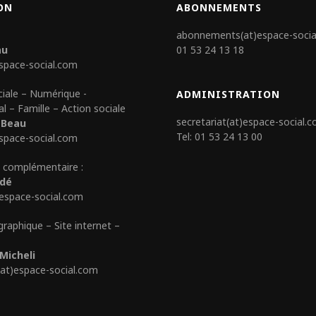
ON
ABONNEMENTS
abonnements(at)espace-socia
au
01 53 24 13 18
space-social.com
ciale – Numérique -
ADMINISTRATION
al – Famille – Action sociale
secretariat(at)espace-social.
 Beau
Tel: 01 53 24 13 00
space-social.com
 complémentaire :
édé
)espace-social.com
graphique – Site internet –
Micheli
(at)espace-social.com