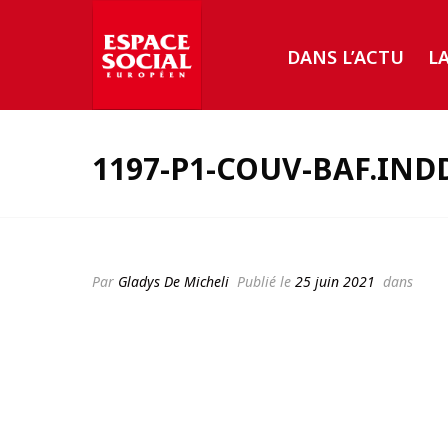
DANS L’ACTU
L
1197-P1-COUV-BAF.IND
Par
Gladys De Micheli
Publié le
25 juin 2021
dans