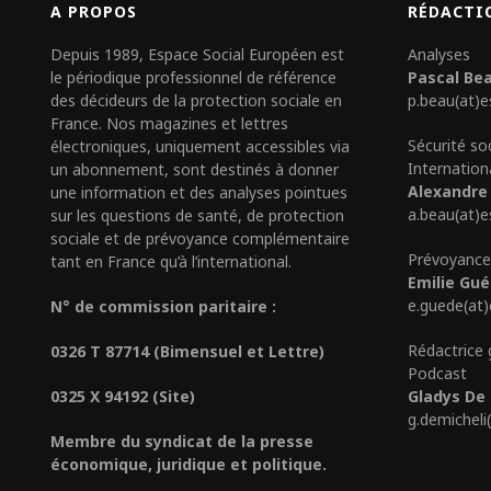
A PROPOS
RÉDACTI
Depuis 1989, Espace Social Européen est
Analyses
le périodique professionnel de référence
Pascal Be
des décideurs de la protection sociale en
p.beau(at)e
France. Nos magazines et lettres
Sécurité so
électroniques, uniquement accessibles via
Internation
un abonnement, sont destinés à donner
Alexandre
une information et des analyses pointues
a.beau(at)e
sur les questions de santé, de protection
sociale et de prévoyance complémentaire
Prévoyance
tant en France qu’à l’international.
Emilie Gu
e.guede(at
N° de commission paritaire :
Rédactrice 
0326 T 87714 (Bimensuel et Lettre)
Podcast
0325 X 94192 (Site)
Gladys De 
g.demicheli
Membre du syndicat de la presse
économique, juridique et politique.