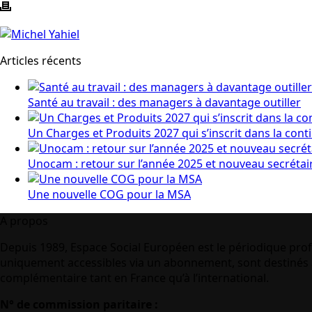
Articles récents
Santé au travail : des managers à davantage outiller
Un Charges et Produits 2027 qui s’inscrit dans la cont
Unocam : retour sur l’année 2025 et nouveau secrétai
Une nouvelle COG pour la MSA
A propos
Depuis 1989, Espace Social Européen est le périodique prof
uniquement accessibles via un abonnement, sont destinés à
complémentaire tant en France qu’à l’international.
N° de commission paritaire :