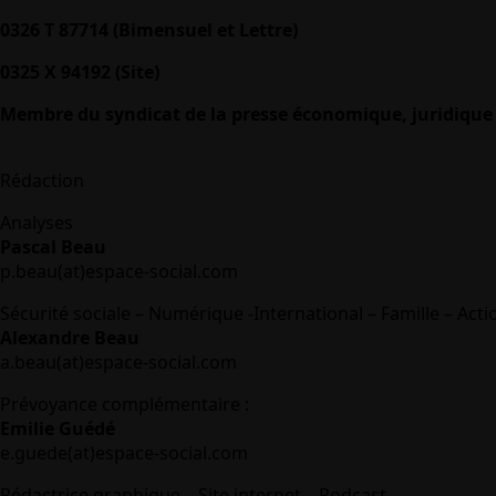
0326 T 87714 (Bimensuel et Lettre)
0325 X 94192 (Site)
Membre du syndicat de la presse économique, juridique 
Rédaction
Analyses
Pascal Beau
p.beau(at)espace-social.com
Sécurité sociale – Numérique -International – Famille – Acti
Alexandre Beau
a.beau(at)espace-social.com
Prévoyance complémentaire :
Emilie Guédé
e.guede(at)espace-social.com
Rédactrice graphique – Site internet – Podcast