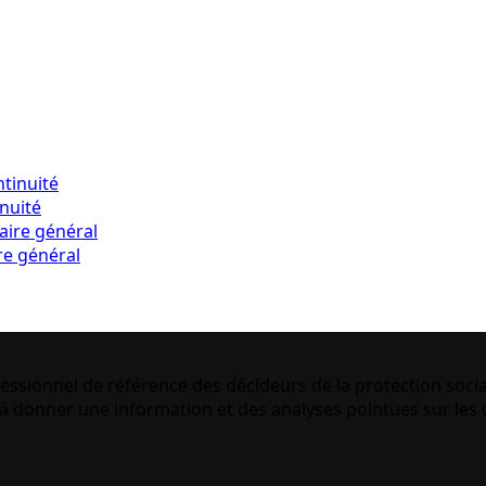
inuité
re général
essionnel de référence des décideurs de la protection socia
 donner une information et des analyses pointues sur les q