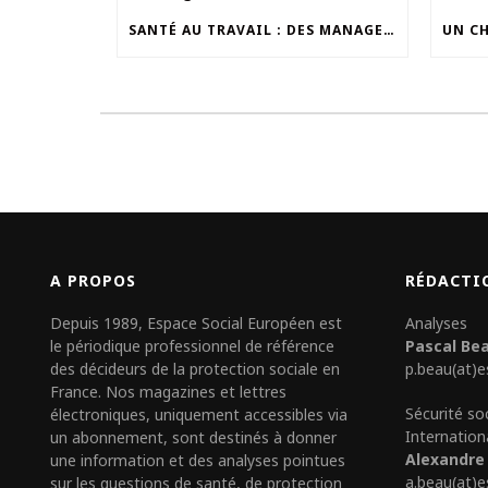
SANTÉ AU TRAVAIL : DES MANAGERS À DAVANTAGE OUTILLER
A PROPOS
RÉDACTI
Depuis 1989, Espace Social Européen est
Analyses
le périodique professionnel de référence
Pascal Be
des décideurs de la protection sociale en
p.beau(at)e
France. Nos magazines et lettres
Sécurité so
électroniques, uniquement accessibles via
Internation
un abonnement, sont destinés à donner
Alexandre
une information et des analyses pointues
a.beau(at)e
sur les questions de santé, de protection