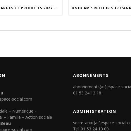
UN CHARGES ET PRODUITS 2027 QUI S’INSCRIT DANS LA CONTINUITÉ
ON
ABONNEMENTS
abonnements(at)espace-socia
au
01 53 24 13 18
space-social.com
ciale – Numérique -
ADMINISTRATION
al – Famille – Action sociale
secretariat(at)espace-social.
 Beau
Tel: 01 53 24 13 00
space-social.com