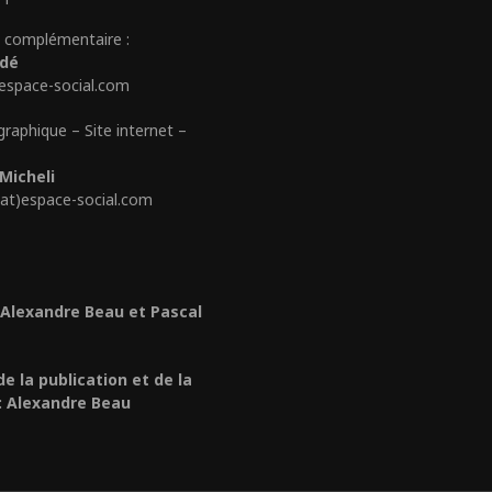
 complémentaire :
édé
)espace-social.com
graphique – Site internet –
Micheli
(at)espace-social.com
 Alexandre Beau et Pascal
de la publication et de la
: Alexandre Beau