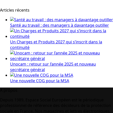
Articles récents
Santé au travail : des managers à davantage outiller
Un Charges et Produits 2027 qui s’inscrit dans la
continuité
Unocam : retour sur l’année 2025 et nouveau
secrétaire général
Une nouvelle COG pour la MSA
A propos
Depuis 1989, Espace Social Européen est le périodique
professionnel de référence des décideurs de la protection
sociale en France. Nos magazines et lettres électroniques,