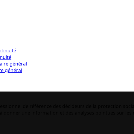
inuité
re général
essionnel de référence des décideurs de la protection socia
 donner une information et des analyses pointues sur les q