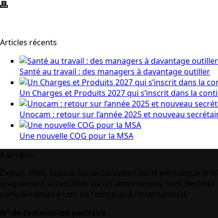
Articles récents
Santé au travail : des managers à davantage outiller
Un Charges et Produits 2027 qui s’inscrit dans la cont
Unocam : retour sur l’année 2025 et nouveau secrétai
Une nouvelle COG pour la MSA
A propos
Depuis 1989, Espace Social Européen est le périodique prof
uniquement accessibles via un abonnement, sont destinés à
complémentaire tant en France qu’à l’international.
N° de commission paritaire :