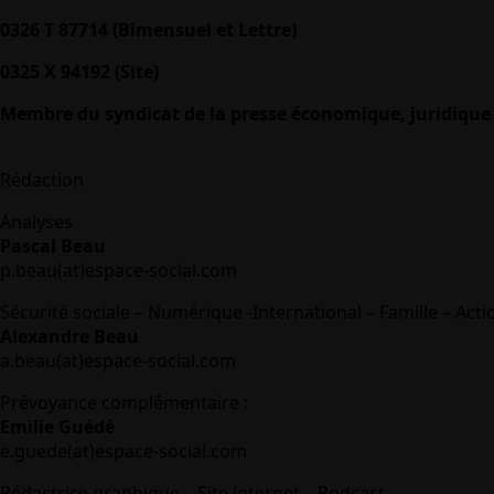
0326 T 87714 (Bimensuel et Lettre)
0325 X 94192 (Site)
Membre du syndicat de la presse économique, juridique 
Rédaction
Analyses
Pascal Beau
p.beau(at)espace-social.com
Sécurité sociale – Numérique -International – Famille – Acti
Alexandre Beau
a.beau(at)espace-social.com
Prévoyance complémentaire :
Emilie Guédé
e.guede(at)espace-social.com
Rédactrice graphique – Site internet – Podcast