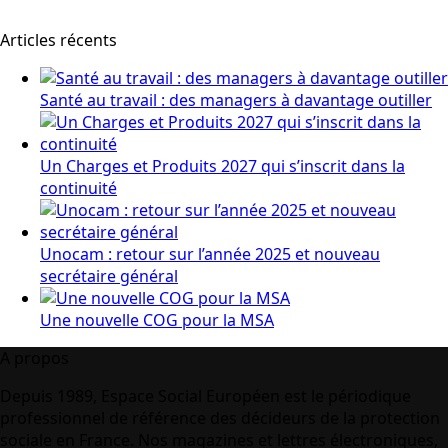
Articles récents
Santé au travail : des managers à davantage outiller
Un Charges et Produits 2027 qui s’inscrit dans la
continuité
Unocam : retour sur l’année 2025 et nouveau
secrétaire général
Une nouvelle COG pour la MSA
A propos
Depuis 1989, Espace Social Européen est le périodique
professionnel de référence des décideurs de la protection
sociale en France. Nos magazines et lettres électroniques,