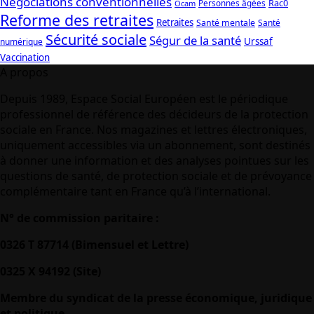
Négociations conventionnelles
Rac0
Personnes âgées
Ocam
Reforme des retraites
Retraites
Santé mentale
Santé
Sécurité sociale
Ségur de la santé
Urssaf
numérique
Vaccination
A propos
Depuis 1989, Espace Social Européen est le périodique
professionnel de référence des décideurs de la protection
sociale en France. Nos magazines et lettres électroniques,
uniquement accessibles via un abonnement, sont destinés
à donner une information et des analyses pointues sur les
questions de santé, de protection sociale et de prévoyance
complémentaire tant en France qu’à l’international.
N° de commission paritaire :
0326 T 87714 (Bimensuel et Lettre)
0325 X 94192 (Site)
Membre du syndicat de la presse économique, juridique
et politique.