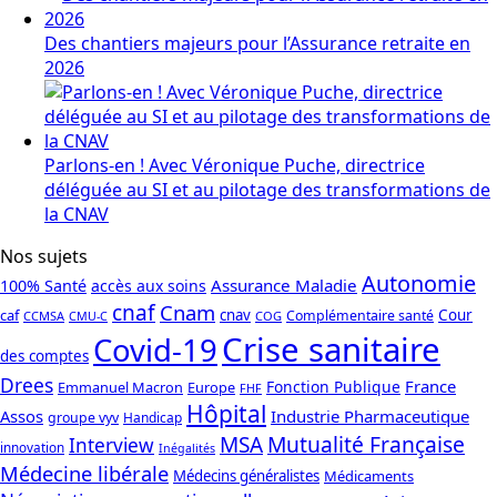
Des chantiers majeurs pour l’Assurance retraite en
2026
Parlons-en ! Avec Véronique Puche, directrice
déléguée au SI et au pilotage des transformations de
la CNAV
Nos sujets
Autonomie
Assurance Maladie
100% Santé
accès aux soins
cnaf
Cnam
caf
cnav
Cour
Complémentaire santé
CCMSA
COG
CMU-C
Crise sanitaire
Covid-19
des comptes
Drees
France
Fonction Publique
Emmanuel Macron
Europe
FHF
Hôpital
Assos
Industrie Pharmaceutique
groupe vyv
Handicap
Mutualité Française
MSA
Interview
innovation
Inégalités
Médecine libérale
Médecins généralistes
Médicaments