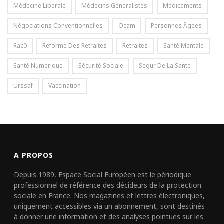
Médecine Libérale
Médecins Généralistes
Médicaments
Négociations Conventionnelles
Ocam
Personnes Âgées
Rac0
Reforme Des Retraites
Retraites
Santé Mentale
Santé Numérique
Sécurité Sociale
Ségur De La Santé
Urssaf
Vaccination
A PROPOS
Depuis 1989, Espace Social Européen est le périodique
professionnel de référence des décideurs de la protection
sociale en France. Nos magazines et lettres électroniques,
uniquement accessibles via un abonnement, sont destinés
à donner une information et des analyses pointues sur les