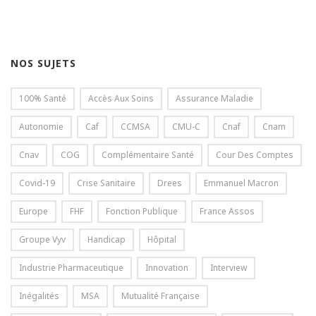
NOS SUJETS
100% Santé
Accès Aux Soins
Assurance Maladie
Autonomie
Caf
CCMSA
CMU-C
Cnaf
Cnam
Cnav
COG
Complémentaire Santé
Cour Des Comptes
Covid-19
Crise Sanitaire
Drees
Emmanuel Macron
Europe
FHF
Fonction Publique
France Assos
Groupe Vyv
Handicap
Hôpital
Industrie Pharmaceutique
Innovation
Interview
Inégalités
MSA
Mutualité Française