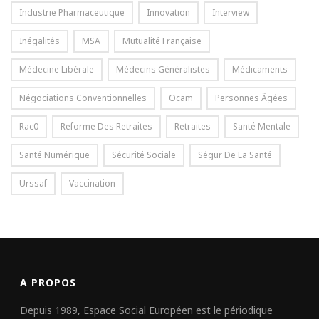
Industrie Pharmaceutique
Innovation
Interview
Inégalités
MSA
Mutualité Française
Médecine Libérale
Médecins Généralistes
Médicaments
Négociations Conventionnelles
Ocam
Personnes Âgées
Rac0
Reforme Des Retraites
Retraites
Santé Mentale
Santé Numérique
Sécurité Sociale
Ségur De La Santé
Urssaf
Vaccination
A PROPOS
Depuis 1989, Espace Social Européen est le périodique