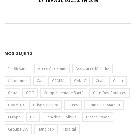
LE TRAVAIL SOCIAL EN 2050
NOS SUJETS
100% Santé
Accès Aux Soins
Assurance Maladie
Autonomie
Caf
CCMSA
CMU-C
Cnaf
Cnam
Cnav
COG
Complémentaire Santé
Cour Des Comptes
Covid-19
Crise Sanitaire
Drees
Emmanuel Macron
Europe
FHF
Fonction Publique
France Assos
Groupe Vyv
Handicap
Hôpital