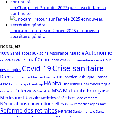
Un Charges et Produits 2027 qui s’inscrit dans la
continuité
Unocam : retour sur l’année 2025 et nouveau
secrétaire général
Nos sujets
Autonomie
Assurance Maladie
100% Santé
accès aux soins
cnaf
Cnam
caf
cnav
Cour
Complémentaire santé
CCMSA
COG
CMU-C
Crise sanitaire
Covid-19
des comptes
Drees
France
Fonction Publique
Emmanuel Macron
Europe
FHF
Hôpital
Assos
Industrie Pharmaceutique
groupe vyv
Handicap
Mutualité Française
MSA
Interview
innovation
Inégalités
Médecine libérale
Médecins généralistes
Médicaments
Négociations conventionnelles
Rac0
Personnes âgées
Ocam
Reforme des retraites
Retraites
Santé mentale
Santé