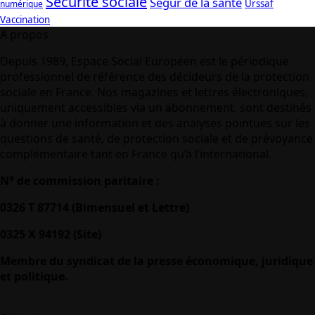
Sécurité sociale
Ségur de la santé
Urssaf
numérique
Vaccination
A propos
Depuis 1989, Espace Social Européen est le périodique
professionnel de référence des décideurs de la protection
sociale en France. Nos magazines et lettres électroniques,
uniquement accessibles via un abonnement, sont destinés
à donner une information et des analyses pointues sur les
questions de santé, de protection sociale et de prévoyance
complémentaire tant en France qu’à l’international.
N° de commission paritaire :
0326 T 87714 (Bimensuel et Lettre)
0325 X 94192 (Site)
Membre du syndicat de la presse économique, juridique
et politique.