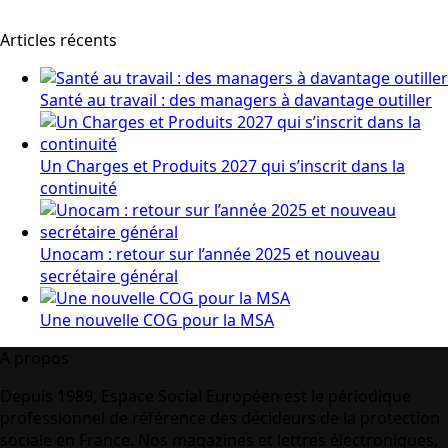
Articles récents
Santé au travail : des managers à davantage outiller
Un Charges et Produits 2027 qui s’inscrit dans la
continuité
Unocam : retour sur l’année 2025 et nouveau
secrétaire général
Une nouvelle COG pour la MSA
A propos
Depuis 1989, Espace Social Européen est le périodique
professionnel de référence des décideurs de la protection
sociale en France. Nos magazines et lettres électroniques,