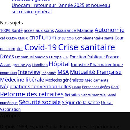
Unocam : retour sur l’année 2025 et nouveau
secrétaire général
Nos sujets
Autonomie
Assurance Maladie
100% Santé
accès aux soins
cnaf
Cnam
caf
cnav
Cour
Complémentaire santé
CCMSA
COG
CMU-C
Crise sanitaire
Covid-19
des comptes
Drees
France
Fonction Publique
Emmanuel Macron
Europe
FHF
Hôpital
Assos
Industrie Pharmaceutique
groupe vyv
Handicap
Mutualité Française
MSA
Interview
innovation
Inégalités
Médecine libérale
Médecins généralistes
Médicaments
Négociations conventionnelles
Rac0
Personnes âgées
Ocam
Reforme des retraites
Retraites
Santé mentale
Santé
Sécurité sociale
Ségur de la santé
Urssaf
numérique
Vaccination
A propos
Depuis 1989, Espace Social Européen est le périodique