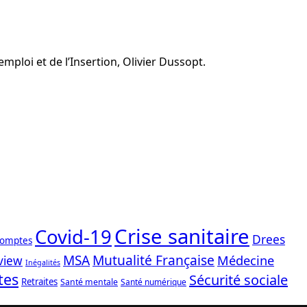
mploi et de l’Insertion, Olivier Dussopt.
Crise sanitaire
Covid-19
Drees
comptes
Mutualité Française
MSA
Médecine
view
Inégalités
tes
Sécurité sociale
Retraites
Santé mentale
Santé numérique