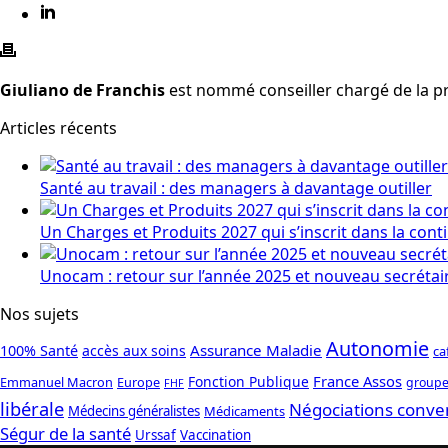
Giuliano de Franchis
est nommé conseiller chargé de la prot
Articles récents
Santé au travail : des managers à davantage outiller
Un Charges et Produits 2027 qui s’inscrit dans la cont
Unocam : retour sur l’année 2025 et nouveau secrétai
Nos sujets
Autonomie
Assurance Maladie
100% Santé
accès aux soins
ca
France Assos
Fonction Publique
Emmanuel Macron
Europe
groupe
FHF
libérale
Négociations conve
Médecins généralistes
Médicaments
Ségur de la santé
Urssaf
Vaccination