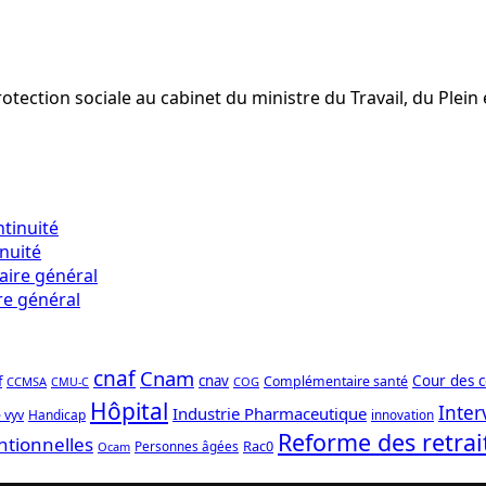
ection sociale au cabinet du ministre du Travail, du Plein e
inuité
re général
cnaf
Cnam
f
cnav
Cour des 
Complémentaire santé
CCMSA
COG
CMU-C
Hôpital
Inter
Industrie Pharmaceutique
 vyv
Handicap
innovation
Reforme des retrai
ntionnelles
Rac0
Personnes âgées
Ocam