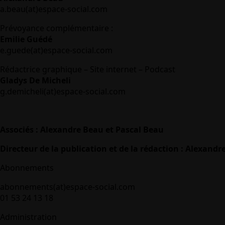
a.beau(at)espace-social.com
Prévoyance complémentaire :
Emilie Guédé
e.guede(at)espace-social.com
Rédactrice graphique – Site internet – Podcast
Gladys De Micheli
g.demicheli(at)espace-social.com
Associés : Alexandre Beau et Pascal Beau
Directeur de la publication et de la rédaction : Alexandr
Abonnements
abonnements(at)espace-social.com
01 53 24 13 18
Administration