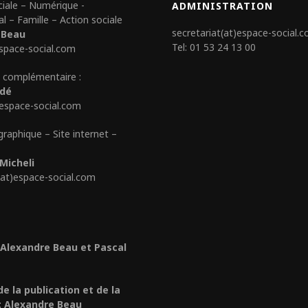
ciale – Numérique -
ADMINISTRATION
al – Famille – Action sociale
secretariat(at)espace-social.
 Beau
Tel: 01 53 24 13 00
space-social.com
 complémentaire :
édé
)espace-social.com
graphique – Site internet –
Micheli
(at)espace-social.com
 Alexandre Beau et Pascal
de la publication et de la
: Alexandre Beau