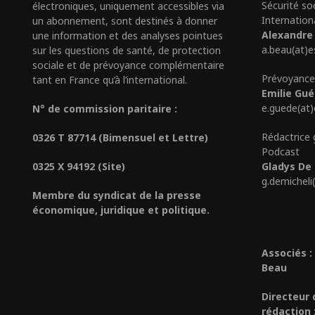
Sécurité so
électroniques, uniquement accessibles via
Internation
un abonnement, sont destinés à donner
Alexandre
une information et des analyses pointues
a.beau(at)e
sur les questions de santé, de protection
sociale et de prévoyance complémentaire
Prévoyance
tant en France qu’à l’international.
Emilie Gu
e.guede(at
N° de commission paritaire :
Rédactrice 
0326 T 87714 (Bimensuel et Lettre)
Podcast
0325 X 94192 (Site)
Gladys De 
g.demicheli
Membre du syndicat de la presse
économique, juridique et politique.
Associés :
Beau
Directeur 
rédaction 