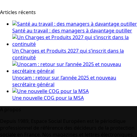
Articles récents
Santé au travail : des managers à davantage outiller
Un Charges et Produits 2027 qui s’inscrit dans la
continuité
Unocam : retour sur l’année 2025 et nouveau
secrétaire général
Une nouvelle COG pour la MSA
A propos
Depuis 1989, Espace Social Européen est le périodique
professionnel de référence des décideurs de la protection
sociale en France. Nos magazines et lettres électroniques,