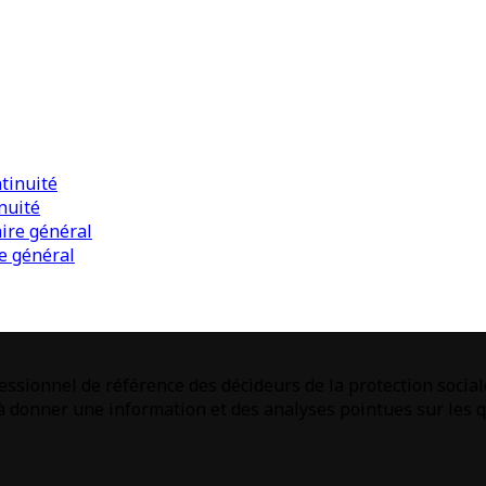
nuité
e général
ssionnel de référence des décideurs de la protection social
donner une information et des analyses pointues sur les qu