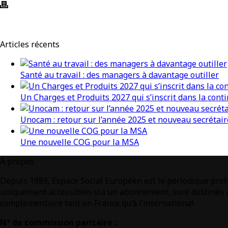
Articles récents
Santé au travail : des managers à davantage outiller
Un Charges et Produits 2027 qui s’inscrit dans la conti
Unocam : retour sur l’année 2025 et nouveau secrétair
Une nouvelle COG pour la MSA
A propos
Depuis 1989, Espace Social Européen est le périodique profe
uniquement accessibles via un abonnement, sont destinés à 
complémentaire tant en France qu’à l’international.
N° de commission paritaire :