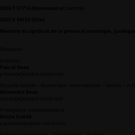
0326 T 87714 (Bimensuel et Lettre)
0325 X 94192 (Site)
Membre du syndicat de la presse économique, juridique 
Rédaction
Analyses
Pascal Beau
p.beau(at)espace-social.com
Sécurité sociale – Numérique -International – Famille – Act
Alexandre Beau
a.beau(at)espace-social.com
Prévoyance complémentaire :
Emilie Guédé
e.guede(at)espace-social.com
Rédactrice graphique – Site internet – Podcast