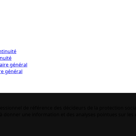
inuité
re général
essionnel de référence des décideurs de la protection socia
 donner une information et des analyses pointues sur les q