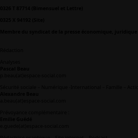
0326 T 87714 (Bimensuel et Lettre)
0325 X 94192 (Site)
Membre du syndicat de la presse économique, juridique 
Rédaction
Analyses
Pascal Beau
p.beau(at)espace-social.com
Sécurité sociale – Numérique -International – Famille – Acti
Alexandre Beau
a.beau(at)espace-social.com
Prévoyance complémentaire :
Emilie Guédé
e.guede(at)espace-social.com
Rédactrice graphique – Site internet – Podcast