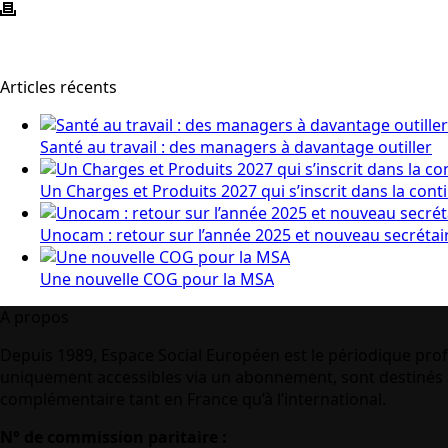
Articles récents
Santé au travail : des managers à davantage outiller
Un Charges et Produits 2027 qui s’inscrit dans la cont
Unocam : retour sur l’année 2025 et nouveau secrétai
Une nouvelle COG pour la MSA
A propos
Depuis 1989, Espace Social Européen est le périodique prof
uniquement accessibles via un abonnement, sont destinés à
complémentaire tant en France qu’à l’international.
N° de commission paritaire :