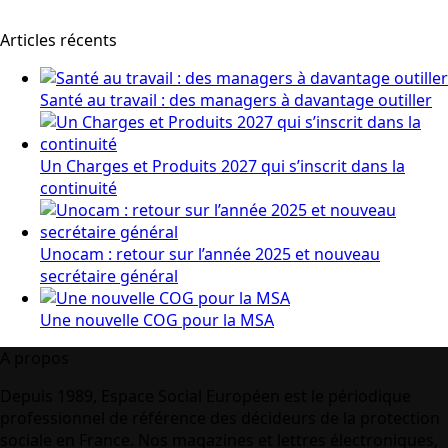
Articles récents
Santé au travail : des managers à davantage outiller
Un Charges et Produits 2027 qui s’inscrit dans la
continuité
Unocam : retour sur l’année 2025 et nouveau
secrétaire général
Une nouvelle COG pour la MSA
A propos
Depuis 1989, Espace Social Européen est le périodique
professionnel de référence des décideurs de la protection
sociale en France. Nos magazines et lettres électroniques,