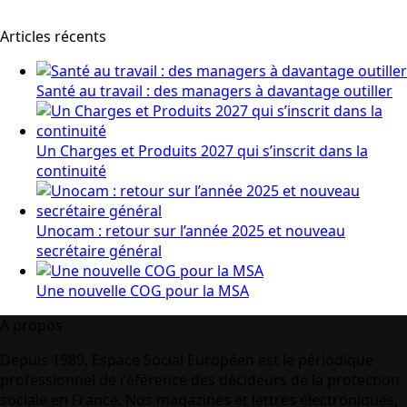
Articles récents
Santé au travail : des managers à davantage outiller
Un Charges et Produits 2027 qui s’inscrit dans la
continuité
Unocam : retour sur l’année 2025 et nouveau
secrétaire général
Une nouvelle COG pour la MSA
A propos
Depuis 1989, Espace Social Européen est le périodique
professionnel de référence des décideurs de la protection
sociale en France. Nos magazines et lettres électroniques,