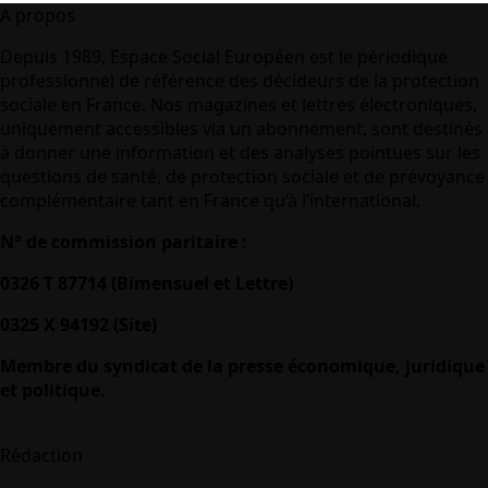
A propos
Depuis 1989, Espace Social Européen est le périodique
professionnel de référence des décideurs de la protection
sociale en France. Nos magazines et lettres électroniques,
uniquement accessibles via un abonnement, sont destinés
à donner une information et des analyses pointues sur les
questions de santé, de protection sociale et de prévoyance
complémentaire tant en France qu’à l’international.
N° de commission paritaire :
0326 T 87714 (Bimensuel et Lettre)
0325 X 94192 (Site)
Membre du syndicat de la presse économique, juridique
et politique.
Rédaction