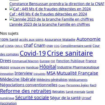
Constance Bensussan prendra la direction de la CNAF
Caf : 449 Ms € de fraudes détectées en 2024
L’année 2023 de la branche Famille en chiffres
Nos sujets
Autonomie
Assurance Maladie
100% Santé
accès aux soins
cnaf
Cnam
caf
cnav
Cour
Complémentaire santé
CCMSA
COG
CMU-C
Crise sanitaire
Covid-19
des comptes
Drees
France
Fonction Publique
Emmanuel Macron
Europe
FHF
Hôpital
Assos
Industrie Pharmaceutique
groupe vyv
Handicap
Mutualité Française
MSA
Interview
innovation
Inégalités
Médecine libérale
Médecins généralistes
Médicaments
Négociations conventionnelles
Rac0
Personnes âgées
Ocam
Reforme des retraites
Retraites
Santé mentale
Santé
Sécurité sociale
Ségur de la santé
Urssaf
numérique
Vaccination