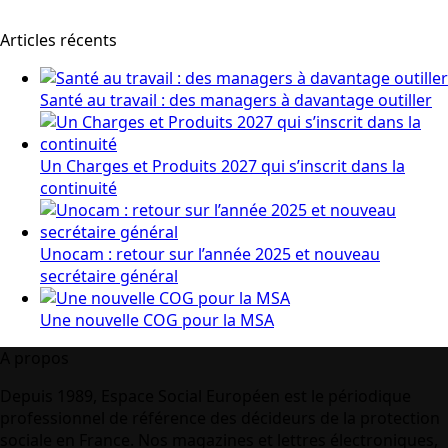
Articles récents
Santé au travail : des managers à davantage outiller
Un Charges et Produits 2027 qui s’inscrit dans la
continuité
Unocam : retour sur l’année 2025 et nouveau
secrétaire général
Une nouvelle COG pour la MSA
A propos
Depuis 1989, Espace Social Européen est le périodique
professionnel de référence des décideurs de la protection
sociale en France. Nos magazines et lettres électroniques,