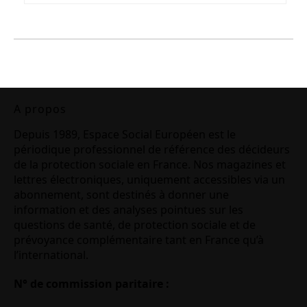
A propos
Depuis 1989, Espace Social Européen est le
périodique professionnel de référence des décideurs
de la protection sociale en France. Nos magazines et
lettres électroniques, uniquement accessibles via un
abonnement, sont destinés à donner une
information et des analyses pointues sur les
questions de santé, de protection sociale et de
prévoyance complémentaire tant en France qu’à
l’international.
N° de commission paritaire :