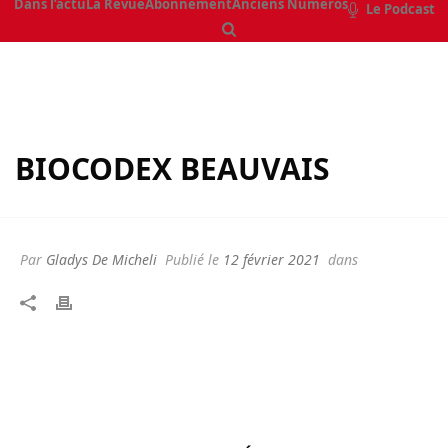
Dans l’actu
La Revue
Abonnement
Anciens Numéros
Le Podcast
BIOCODEX BEAUVAIS
Par
Gladys De Micheli
Publié le
12 février 2021
dans