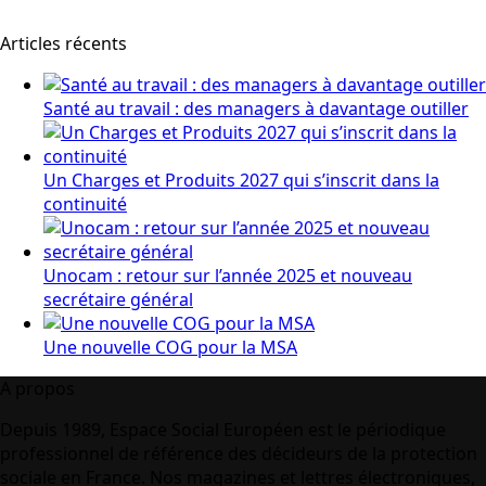
Articles récents
Santé au travail : des managers à davantage outiller
Un Charges et Produits 2027 qui s’inscrit dans la
continuité
Unocam : retour sur l’année 2025 et nouveau
secrétaire général
Une nouvelle COG pour la MSA
A propos
Depuis 1989, Espace Social Européen est le périodique
professionnel de référence des décideurs de la protection
sociale en France. Nos magazines et lettres électroniques,