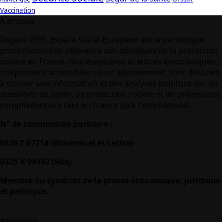
Vaccination
A propos
Depuis 1989, Espace Social Européen est le périodique
professionnel de référence des décideurs de la protection
sociale en France. Nos magazines et lettres électroniques,
uniquement accessibles via un abonnement, sont destinés
à donner une information et des analyses pointues sur les
questions de santé, de protection sociale et de prévoyance
complémentaire tant en France qu’à l’international.
N° de commission paritaire :
0326 T 87714 (Bimensuel et Lettre)
0325 X 94192 (Site)
Membre du syndicat de la presse économique, juridique
et politique.
Rédaction