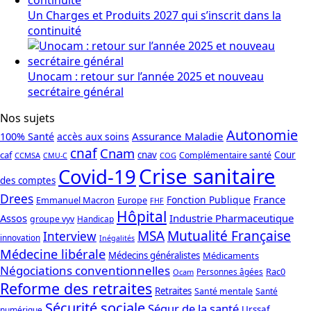
Un Charges et Produits 2027 qui s’inscrit dans la
continuité
Unocam : retour sur l’année 2025 et nouveau
secrétaire général
Nos sujets
Autonomie
Assurance Maladie
100% Santé
accès aux soins
cnaf
Cnam
caf
cnav
Cour
Complémentaire santé
CCMSA
COG
CMU-C
Crise sanitaire
Covid-19
des comptes
Drees
France
Fonction Publique
Emmanuel Macron
Europe
FHF
Hôpital
Assos
Industrie Pharmaceutique
groupe vyv
Handicap
Mutualité Française
MSA
Interview
innovation
Inégalités
Médecine libérale
Médecins généralistes
Médicaments
Négociations conventionnelles
Rac0
Personnes âgées
Ocam
Reforme des retraites
Retraites
Santé mentale
Santé
Sécurité sociale
Ségur de la santé
Urssaf
numérique