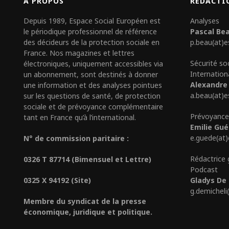
A PROPOS
RÉDACTI
Depuis 1989, Espace Social Européen est
Analyses
le périodique professionnel de référence
Pascal Be
des décideurs de la protection sociale en
p.beau(at)e
France. Nos magazines et lettres
Sécurité so
électroniques, uniquement accessibles via
Internation
un abonnement, sont destinés à donner
Alexandre
une information et des analyses pointues
a.beau(at)e
sur les questions de santé, de protection
sociale et de prévoyance complémentaire
Prévoyance
tant en France qu’à l’international.
Emilie Gu
e.guede(at
N° de commission paritaire :
Rédactrice 
0326 T 87714 (Bimensuel et Lettre)
Podcast
0325 X 94192 (Site)
Gladys De 
g.demicheli
Membre du syndicat de la presse
économique, juridique et politique.