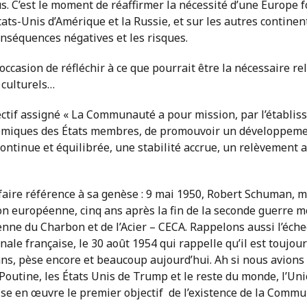
’est le moment de réaffirmer la nécessité d’une Europe fort
ats-Unis d’Amérique et la Russie, et sur les autres continen
séquences négatives et les risques.
’occasion de réfléchir à ce que pourrait être la nécessaire r
 culturels…
bjectif assigné « La Communauté a pour mission, par l’établ
omiques des États membres, de promouvoir un développeme
tinue et équilibrée, une stabilité accrue, un relèvement ac
aire référence à sa genèse : 9 mai 1950, Robert Schuman, mi
n européenne, cinq ans après la fin de la seconde guerre mo
ne du Charbon et de l’Acier – CECA. Rappelons aussi l’éc
nale française, le 30 août 1954 qui rappelle qu’il est toujou
63 ans, pèse encore et beaucoup aujourd’hui. Ah si nous avio
 Poutine, les États Unis de Trump et le reste du monde, l’U
ise en œuvre le premier objectif de l’existence de la Commu