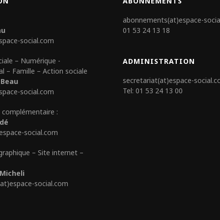
ON
ABONNEMENTS
abonnements(at)espace-socia
au
01 53 24 13 18
space-social.com
ciale – Numérique -
ADMINISTRATION
al – Famille – Action sociale
secretariat(at)espace-social.
 Beau
Tel: 01 53 24 13 00
space-social.com
 complémentaire :
édé
)espace-social.com
graphique – Site internet –
Micheli
(at)espace-social.com