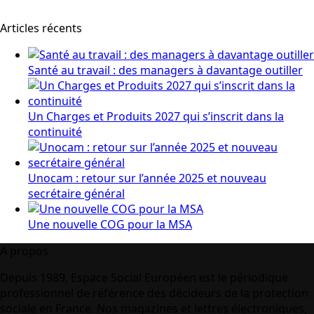
Articles récents
Santé au travail : des managers à davantage outiller
Un Charges et Produits 2027 qui s’inscrit dans la
continuité
Unocam : retour sur l’année 2025 et nouveau
secrétaire général
Une nouvelle COG pour la MSA
A propos
Depuis 1989, Espace Social Européen est le périodique
professionnel de référence des décideurs de la protection
sociale en France. Nos magazines et lettres électroniques,