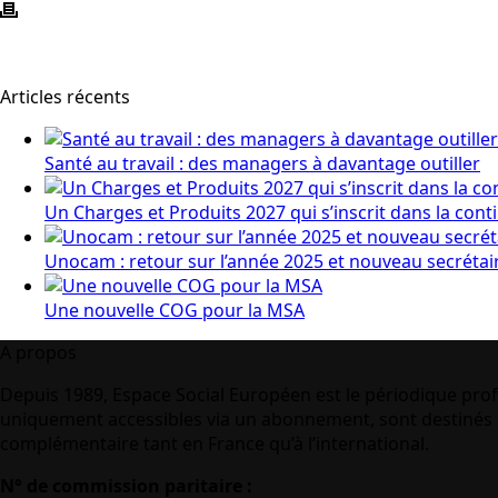
Articles récents
Santé au travail : des managers à davantage outiller
Un Charges et Produits 2027 qui s’inscrit dans la cont
Unocam : retour sur l’année 2025 et nouveau secrétai
Une nouvelle COG pour la MSA
A propos
Depuis 1989, Espace Social Européen est le périodique prof
uniquement accessibles via un abonnement, sont destinés à
complémentaire tant en France qu’à l’international.
N° de commission paritaire :