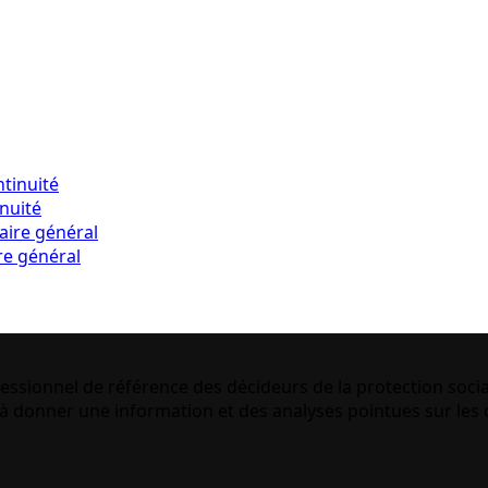
inuité
re général
essionnel de référence des décideurs de la protection socia
 donner une information et des analyses pointues sur les q