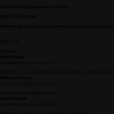
0326 T 87714 (Bimensuel et Lettre)
0325 X 94192 (Site)
Membre du syndicat de la presse économique, juridique 
Rédaction
Analyses
Pascal Beau
p.beau(at)espace-social.com
Sécurité sociale – Numérique -International – Famille – Acti
Alexandre Beau
a.beau(at)espace-social.com
Prévoyance complémentaire :
Emilie Guédé
e.guede(at)espace-social.com
Rédactrice graphique – Site internet – Podcast