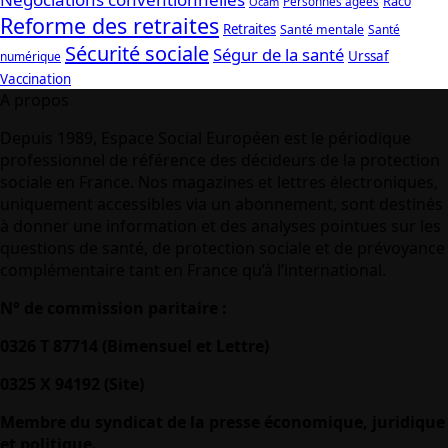
Rac0
Personnes âgées
Ocam
Reforme des retraites
Retraites
Santé mentale
Santé
Sécurité sociale
Ségur de la santé
Urssaf
numérique
Vaccination
A propos
Depuis 1989, Espace Social Européen est le périodique
professionnel de référence des décideurs de la protection
sociale en France. Nos magazines et lettres électroniques,
uniquement accessibles via un abonnement, sont destinés
à donner une information et des analyses pointues sur les
questions de santé, de protection sociale et de prévoyance
complémentaire tant en France qu’à l’international.
N° de commission paritaire :
0326 T 87714 (Bimensuel et Lettre)
0325 X 94192 (Site)
Membre du syndicat de la presse économique, juridique
et politique.