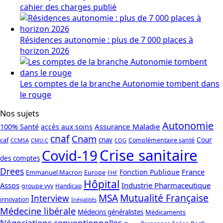
cahier des charges publié
Résidences autonomie : plus de 7 000 places à
horizon 2026
Les comptes de la branche Autonomie tombent dans
le rouge
Nos sujets
Autonomie
Assurance Maladie
100% Santé
accès aux soins
cnaf
Cnam
caf
cnav
Cour
Complémentaire santé
CCMSA
COG
CMU-C
Crise sanitaire
Covid-19
des comptes
Drees
France
Fonction Publique
Emmanuel Macron
Europe
FHF
Hôpital
Assos
Industrie Pharmaceutique
groupe vyv
Handicap
Mutualité Française
MSA
Interview
innovation
Inégalités
Médecine libérale
Médecins généralistes
Médicaments
Négociations conventionnelles