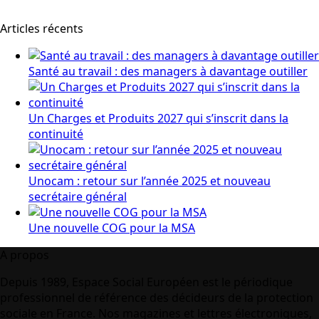
Articles récents
Santé au travail : des managers à davantage outiller
Un Charges et Produits 2027 qui s’inscrit dans la
continuité
Unocam : retour sur l’année 2025 et nouveau
secrétaire général
Une nouvelle COG pour la MSA
A propos
Depuis 1989, Espace Social Européen est le périodique
professionnel de référence des décideurs de la protection
sociale en France. Nos magazines et lettres électroniques,