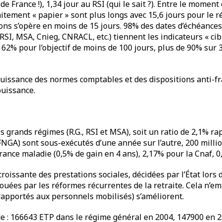
de France !), 1,34 jour au RSI (qui le sait ?). Entre le momen
raitement « papier » sont plus longs avec 15,6 jours pour le 
ons s’opère en moins de 15 jours. 98% des dates d’échéances
RSI, MSA, Cnieg, CNRACL, etc.) tiennent les indicateurs « cib
 62% pour l’objectif de moins de 100 jours, plus de 90% sur
uissance des normes comptables et des dispositions anti-fr
puissance.
s grands régimes (R.G., RSI et MSA), soit un ratio de 2,1% r
NGA) sont sous-exécutés d’une année sur l’autre, 200 million
ance maladie (0,5% de gain en 4 ans), 2,17% pour la Cnaf, 0,
oissante des prestations sociales, décidées par l’État lors d
ecouées par les réformes récurrentes de la retraite. Cela n’em
rapportés aux personnels mobilisés) s’améliorent.
ande : 166643 ETP dans le régime général en 2004, 147900 en