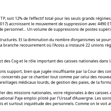
, soit 12% de l’effectif total pour les seuls grands régimes
2017) accroissent le mouvement de suppression avec 4490 ETP
ais de personnel… Un volume de suppressions de postes supéri
ructurés. Et la diminution du nombre d’organismes se poursu
 branche recouvrement où l’Acoss a instauré 22 unions région
des Cog et le rôle important des caisses nationales dans la 
ons support, bien que jugée insuffisante par la Cour des c
é concernés par ce chantier tout comme par celui des nouvea
reillages médicaux lourds, de gestion des paies, de la format
ier des missions nationales, voire régionales à des caisses 
national Paje emploi piloté par l’Urssaf d’Auvergne. Les soi
rfois et surtout inquiétude des personnels. Comme on le voi