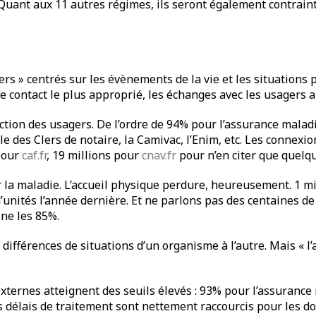
uant aux 11 autres régimes, ils seront également contraints
rs » centrés sur les évènements de la vie et les situations 
e contact le plus approprié, les échanges avec les usagers a
action des usagers. De l’ordre de 94% pour l’assurance mala
e des Clers de notaire, la Camivac, l’Enim, etc. Les connexion
 pour
caf.fr
, 19 millions pour
cnav.fr
pour n’en citer que quelq
la maladie. L’accueil physique perdure, heureusement. 1 mill
’unités l’année dernière. Et ne parlons pas des centaines de
ne les 85%.
différences de situations d’un organisme à l’autre. Mais « l’a
externes atteignent des seuils élevés : 93% pour l’assurance
 délais de traitement sont nettement raccourcis pour les do