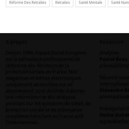
Reforme Des Retraites
Retraites
Santé Mentale
Santé Num
A propos
Rédaction
Depuis 1989, Espace Social Européen
Analyses
est le périodique professionnel de
Pascal Beau
référence des décideurs de la
p.beau(at)esp
protection sociale en France. Nos
Sécurité soci
magazines et lettres électroniques,
International
uniquement accessibles via un
Alexandre B
abonnement, sont destinés à donner
a.beau(at)esp
une information et des analyses
pointues sur les questions de santé, de
Prévoyance c
protection sociale et de prévoyance
Emilie Guéd
complémentaire tant en France qu’à
e.guede(at)es
l’international.