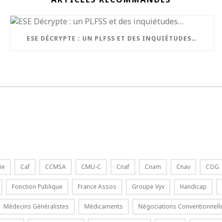
ESE DÉCRYPTE : UN PLFSS ET DES INQUIÉTUDES…
ie
Caf
CCMSA
CMU-C
Cnaf
Cnam
Cnav
COG
Fonction Publique
France Assos
Groupe Vyv
Handicap
Médecins Généralistes
Médicaments
Négociations Conventionnell