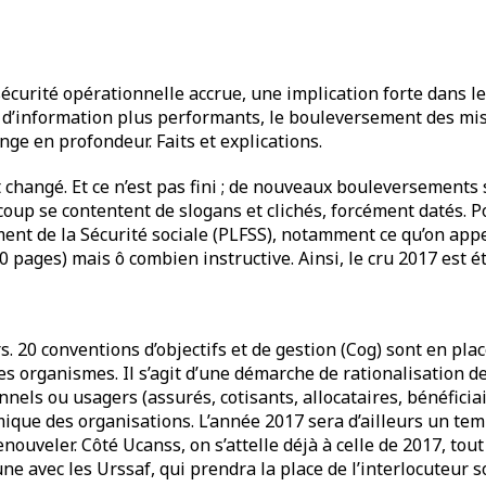
sécurité opérationnelle accrue, une implication forte dans le
 d’information plus performants, le bouleversement des mis
nge en profondeur. Faits et explications.
 changé. Et ce n’est pas fini ; de nouveaux bouleversements s
oup se contentent de slogans et clichés, forcément datés. P
ment de la Sécurité sociale (PLFSS), notamment ce qu’on appe
0 pages) mais ô combien instructive. Ainsi, le cru 2017 est é
. 20 conventions d’objectifs et de gestion (Cog) sont en pla
des organismes. Il s’agit d’une démarche de rationalisation d
nels ou usagers (assurés, cotisants, allocataires, bénéficia
ique des organisations. L’année 2017 sera d’ailleurs un temp
ouveler. Côté Ucanss, on s’attelle déjà à celle de 2017, tout
ne avec les Urssaf, qui prendra la place de l’interlocuteur s