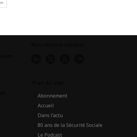
on
Nos réseaux sociaux
l.com
Plan du site
com
Abonnement
Accueil
Dans l’actu
80 ans de la Sécurité Sociale
Le Podcast