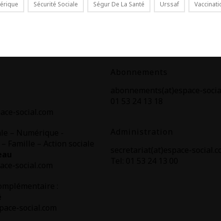
érique
Sécurité Sociale
Ségur De La Santé
Urssaf
Vaccinati
Abonnements
abonnements(at)espace-socia
01 53 24 13 18
ace-social.com
Administration
ale – Numérique -
 – Famille – Action sociale
secretariat(at)espace-social.
eau
Tel: 01 53 24 13 00
ace-social.com
omplémentaire :
é
pace-social.com