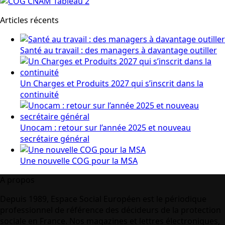
Articles récents
Santé au travail : des managers à davantage outiller
Un Charges et Produits 2027 qui s’inscrit dans la
continuité
Unocam : retour sur l’année 2025 et nouveau
secrétaire général
Une nouvelle COG pour la MSA
A propos
Depuis 1989, Espace Social Européen est le périodique
professionnel de référence des décideurs de la protection
sociale en France. Nos magazines et lettres électroniques,