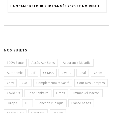
UNOCAM : RETOUR SUR L’ANNÉE 2025 ET NOUVEAU SECRÉTAIRE GÉNÉRAL
NOS SUJETS
100% Santé
Accès Aux Soins
Assurance Maladie
Autonomie
Caf
CCMSA
CMU-C
Cnaf
Cnam
Cnav
COG
Complémentaire Santé
Cour Des Comptes
Covid-19
Crise Sanitaire
Drees
Emmanuel Macron
Europe
FHF
Fonction Publique
France Assos