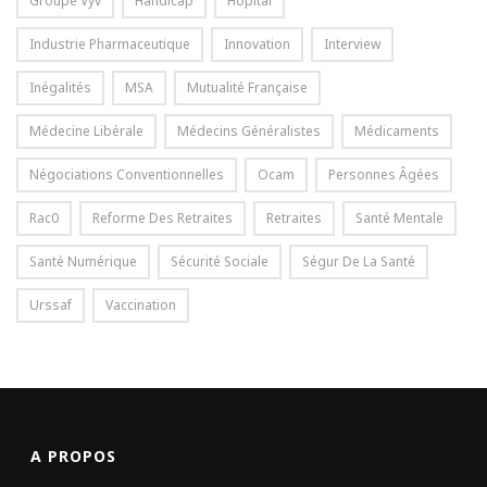
Groupe Vyv
Handicap
Hôpital
Industrie Pharmaceutique
Innovation
Interview
Inégalités
MSA
Mutualité Française
Médecine Libérale
Médecins Généralistes
Médicaments
Négociations Conventionnelles
Ocam
Personnes Âgées
Rac0
Reforme Des Retraites
Retraites
Santé Mentale
Santé Numérique
Sécurité Sociale
Ségur De La Santé
Urssaf
Vaccination
A PROPOS