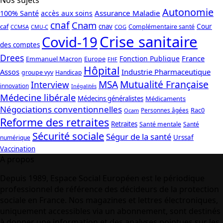
Nos sujets
Autonomie
Assurance Maladie
100% Santé
accès aux soins
cnaf
Cnam
caf
cnav
Cour
Complémentaire santé
CCMSA
COG
CMU-C
Crise sanitaire
Covid-19
des comptes
Drees
France
Fonction Publique
Emmanuel Macron
Europe
FHF
Hôpital
Assos
Industrie Pharmaceutique
groupe vyv
Handicap
Mutualité Française
MSA
Interview
innovation
Inégalités
Médecine libérale
Médecins généralistes
Médicaments
Négociations conventionnelles
Rac0
Personnes âgées
Ocam
Reforme des retraites
Retraites
Santé mentale
Santé
Sécurité sociale
Ségur de la santé
Urssaf
numérique
Vaccination
A propos
Depuis 1989, Espace Social Européen est le périodique
professionnel de référence des décideurs de la protection
sociale en France. Nos magazines et lettres électroniques,
uniquement accessibles via un abonnement, sont destinés
à donner une information et des analyses pointues sur les