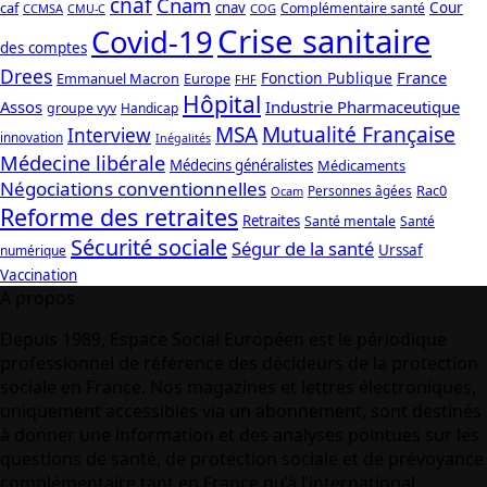
cnaf
Cnam
caf
cnav
Cour
Complémentaire santé
CCMSA
COG
CMU-C
Crise sanitaire
Covid-19
des comptes
Drees
France
Fonction Publique
Emmanuel Macron
Europe
FHF
Hôpital
Assos
Industrie Pharmaceutique
groupe vyv
Handicap
Mutualité Française
MSA
Interview
innovation
Inégalités
Médecine libérale
Médecins généralistes
Médicaments
Négociations conventionnelles
Rac0
Personnes âgées
Ocam
Reforme des retraites
Retraites
Santé mentale
Santé
Sécurité sociale
Ségur de la santé
Urssaf
numérique
Vaccination
A propos
Depuis 1989, Espace Social Européen est le périodique
professionnel de référence des décideurs de la protection
sociale en France. Nos magazines et lettres électroniques,
uniquement accessibles via un abonnement, sont destinés
à donner une information et des analyses pointues sur les
questions de santé, de protection sociale et de prévoyance
complémentaire tant en France qu’à l’international.