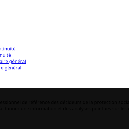
inuité
re général
essionnel de référence des décideurs de la protection socia
 donner une information et des analyses pointues sur les q