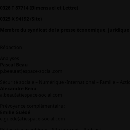
0326 T 87714 (Bimensuel et Lettre)
0325 X 94192 (Site)
Membre du syndicat de la presse économique, juridique 
Rédaction
Analyses
Pascal Beau
p.beau(at)espace-social.com
Sécurité sociale – Numérique -International – Famille – Acti
Alexandre Beau
a.beau(at)espace-social.com
Prévoyance complémentaire :
Emilie Guédé
e.guede(at)espace-social.com
Rédactrice graphique – Site internet – Podcast