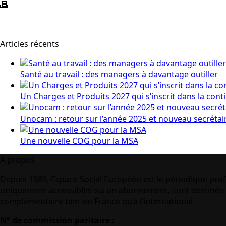
Articles récents
Santé au travail : des managers à davantage outiller
Un Charges et Produits 2027 qui s’inscrit dans la cont
Unocam : retour sur l’année 2025 et nouveau secrétai
Une nouvelle COG pour la MSA
A propos
Depuis 1989, Espace Social Européen est le périodique prof
uniquement accessibles via un abonnement, sont destinés à
complémentaire tant en France qu’à l’international.
N° de commission paritaire :