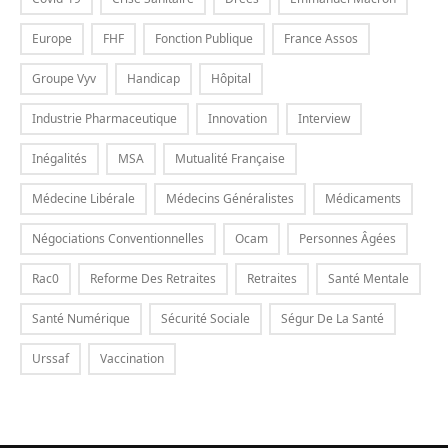
Europe
FHF
Fonction Publique
France Assos
Groupe Vyv
Handicap
Hôpital
Industrie Pharmaceutique
Innovation
Interview
Inégalités
MSA
Mutualité Française
Médecine Libérale
Médecins Généralistes
Médicaments
Négociations Conventionnelles
Ocam
Personnes Âgées
Rac0
Reforme Des Retraites
Retraites
Santé Mentale
Santé Numérique
Sécurité Sociale
Ségur De La Santé
Urssaf
Vaccination