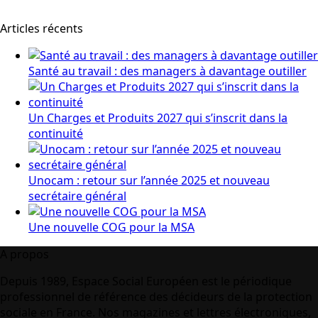
Articles récents
Santé au travail : des managers à davantage outiller
Un Charges et Produits 2027 qui s’inscrit dans la
continuité
Unocam : retour sur l’année 2025 et nouveau
secrétaire général
Une nouvelle COG pour la MSA
A propos
Depuis 1989, Espace Social Européen est le périodique
professionnel de référence des décideurs de la protection
sociale en France. Nos magazines et lettres électroniques,