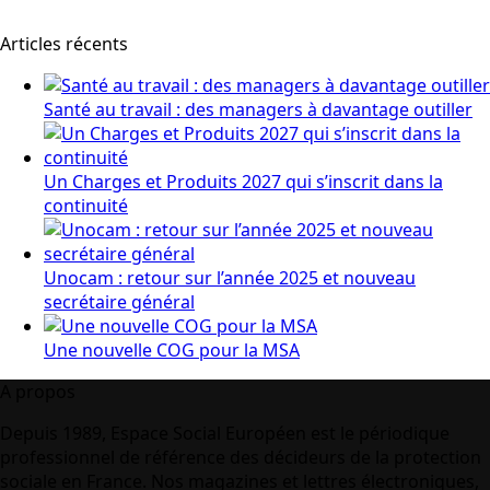
Articles récents
Santé au travail : des managers à davantage outiller
Un Charges et Produits 2027 qui s’inscrit dans la
continuité
Unocam : retour sur l’année 2025 et nouveau
secrétaire général
Une nouvelle COG pour la MSA
A propos
Depuis 1989, Espace Social Européen est le périodique
professionnel de référence des décideurs de la protection
sociale en France. Nos magazines et lettres électroniques,