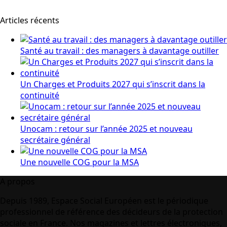
Articles récents
Santé au travail : des managers à davantage outiller
Un Charges et Produits 2027 qui s’inscrit dans la
continuité
Unocam : retour sur l’année 2025 et nouveau
secrétaire général
Une nouvelle COG pour la MSA
A propos
Depuis 1989, Espace Social Européen est le périodique
professionnel de référence des décideurs de la protection
sociale en France. Nos magazines et lettres électroniques,