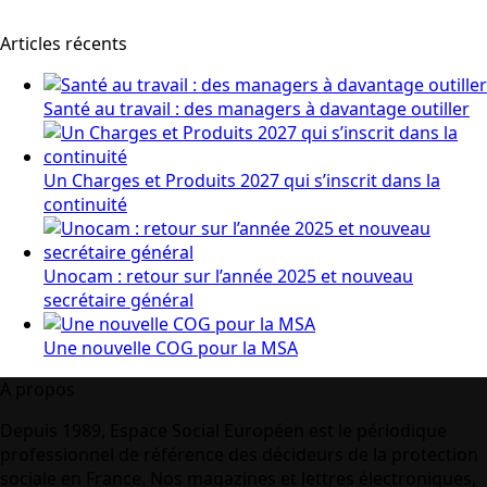
Articles récents
Santé au travail : des managers à davantage outiller
Un Charges et Produits 2027 qui s’inscrit dans la
continuité
Unocam : retour sur l’année 2025 et nouveau
secrétaire général
Une nouvelle COG pour la MSA
A propos
Depuis 1989, Espace Social Européen est le périodique
professionnel de référence des décideurs de la protection
sociale en France. Nos magazines et lettres électroniques,