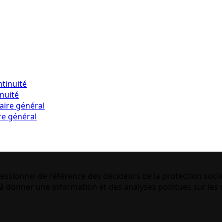
inuité
re général
essionnel de référence des décideurs de la protection socia
 donner une information et des analyses pointues sur les q