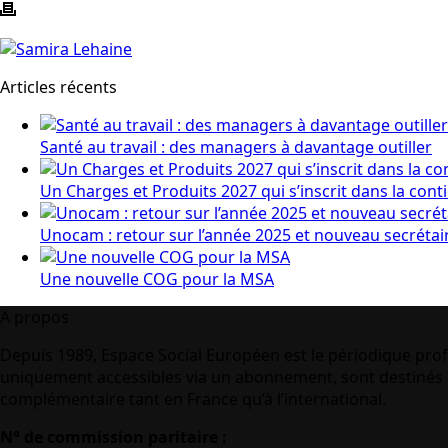
Articles récents
Santé au travail : des managers à davantage outiller
Un Charges et Produits 2027 qui s’inscrit dans la cont
Unocam : retour sur l’année 2025 et nouveau secrétai
Une nouvelle COG pour la MSA
A propos
Depuis 1989, Espace Social Européen est le périodique prof
uniquement accessibles via un abonnement, sont destinés à
complémentaire tant en France qu’à l’international.
N° de commission paritaire :