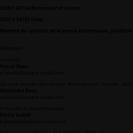
0326 T 87714 (Bimensuel et Lettre)
0325 X 94192 (Site)
Membre du syndicat de la presse économique, juridique 
Rédaction
Analyses
Pascal Beau
p.beau(at)espace-social.com
Sécurité sociale – Numérique -International – Famille – Acti
Alexandre Beau
a.beau(at)espace-social.com
Prévoyance complémentaire :
Emilie Guédé
e.guede(at)espace-social.com
Rédactrice graphique – Site internet – Podcast