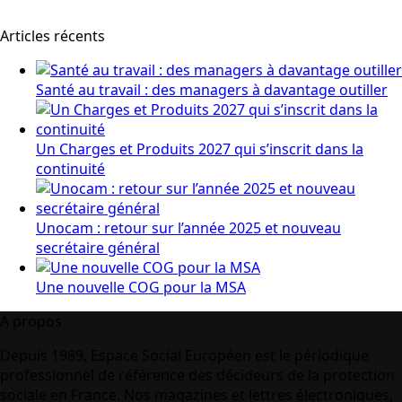
Articles récents
Santé au travail : des managers à davantage outiller
Un Charges et Produits 2027 qui s’inscrit dans la
continuité
Unocam : retour sur l’année 2025 et nouveau
secrétaire général
Une nouvelle COG pour la MSA
A propos
Depuis 1989, Espace Social Européen est le périodique
professionnel de référence des décideurs de la protection
sociale en France. Nos magazines et lettres électroniques,