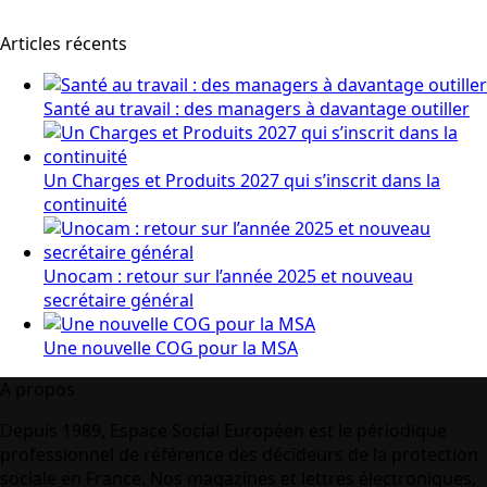
Articles récents
Santé au travail : des managers à davantage outiller
Un Charges et Produits 2027 qui s’inscrit dans la
continuité
Unocam : retour sur l’année 2025 et nouveau
secrétaire général
Une nouvelle COG pour la MSA
A propos
Depuis 1989, Espace Social Européen est le périodique
professionnel de référence des décideurs de la protection
sociale en France. Nos magazines et lettres électroniques,