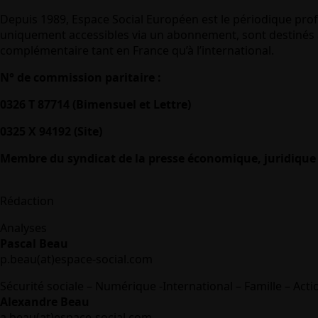
Depuis 1989, Espace Social Européen est le périodique prof
uniquement accessibles via un abonnement, sont destinés à
complémentaire tant en France qu’à l’international.
N° de commission paritaire :
0326 T 87714 (Bimensuel et Lettre)
0325 X 94192 (Site)
Membre du syndicat de la presse économique, juridique 
Rédaction
Analyses
Pascal Beau
p.beau(at)espace-social.com
Sécurité sociale – Numérique -International – Famille – Acti
Alexandre Beau
a.beau(at)espace-social.com