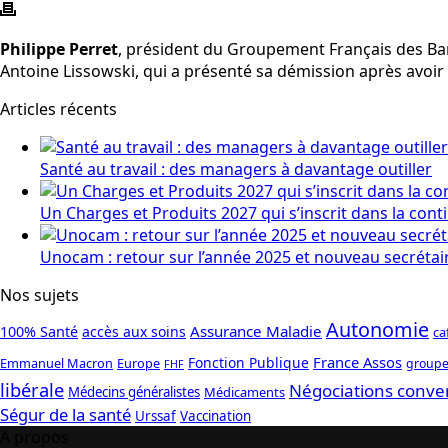
Philippe Perret
, président du Groupement Français des Banc
Antoine Lissowski, qui a présenté sa démission après avoir f
Articles récents
Santé au travail : des managers à davantage outiller
Un Charges et Produits 2027 qui s’inscrit dans la cont
Unocam : retour sur l’année 2025 et nouveau secrétai
Nos sujets
Autonomie
Assurance Maladie
100% Santé
accès aux soins
ca
France Assos
Fonction Publique
Emmanuel Macron
Europe
groupe
FHF
libérale
Négociations conve
Médecins généralistes
Médicaments
Ségur de la santé
Urssaf
Vaccination
A propos