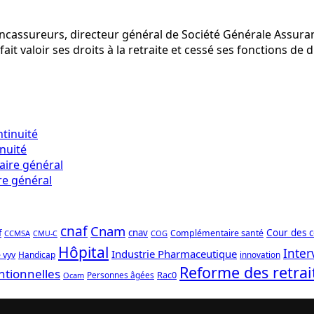
assureurs, directeur général de Société Générale Assurance
ait valoir ses droits à la retraite et cessé ses fonctions d
inuité
re général
cnaf
Cnam
f
cnav
Cour des 
Complémentaire santé
CCMSA
COG
CMU-C
Hôpital
Inter
Industrie Pharmaceutique
 vyv
Handicap
innovation
Reforme des retrai
ntionnelles
Rac0
Personnes âgées
Ocam