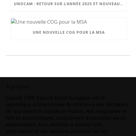
UNOCAM : RETOUR SUR L’ANNÉE 2025 ET NOUVEAU SECRÉTAIRE GÉNÉRAL
UNE NOUVELLE COG POUR LA MSA
A propos
Depuis 1989, Espace Social Européen est le
périodique professionnel de référence des décideurs
de la protection sociale en France. Nos magazines et
lettres électroniques, uniquement accessibles via un
abonnement, sont destinés à donner une
information et des analyses pointues sur les