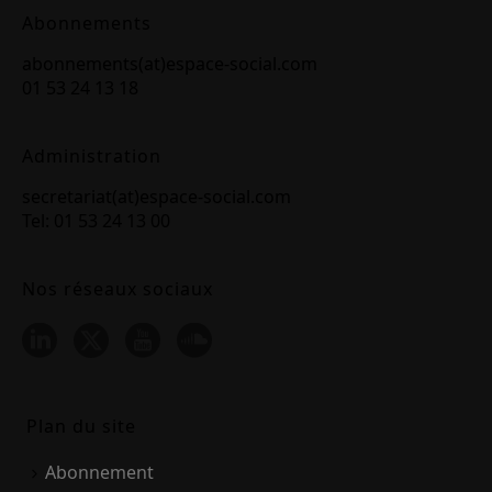
Abonnements
abonnements(at)espace-social.com
01 53 24 13 18
Administration
secretariat(at)espace-social.com
Tel: 01 53 24 13 00
Nos réseaux sociaux
Plan du site
Abonnement